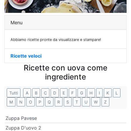
Menu
Abbiamo ricette pronte da visualizzare e stampare!
Ricette veloci
Ricette con uova come
ingrediente
Tutti
A
B
C
D
E
F
G
H
I
K
L
M
N
O
P
Q
R
S
T
U
W
Z
Zuppa Pavese
Zuppa D'uovo 2