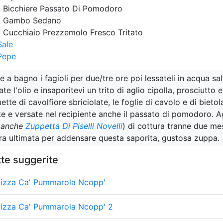
1 Bicchiere Passato Di Pomodoro
1 Gambo Sedano
1 Cucchiaio Prezzemolo Fresco Tritato
Sale
Pepe
e a bagno i fagioli per due/tre ore poi lessateli in acqua s
ate l'olio e insaporitevi un trito di aglio cipolla, prosciut
mette di cavolfiore sbriciolate, le foglie di cavolo e di bietol
e e versate nel recipiente anche il passato di pomodoro. Ag
 anche
Zuppetta Di Piselli Novelli
) di cottura tranne due mes
ra ultimata per addensare questa saporita, gustosa zuppa.
tte suggerite
Pizza Ca' Pummarola Ncopp'
Pizza Ca' Pummarola Ncopp' 2