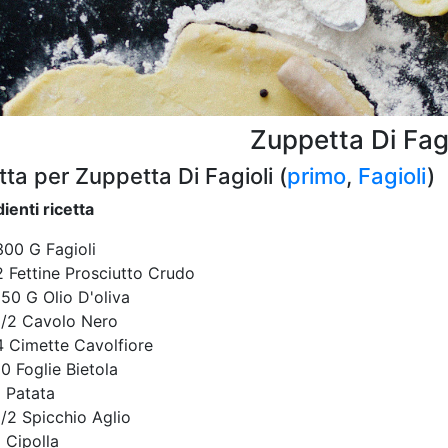
Zuppetta Di Fagi
tta per Zuppetta Di Fagioli (
primo
,
Fagioli
)
ienti ricetta
300 G Fagioli
2 Fettine Prosciutto Crudo
150 G Olio D'oliva
1/2 Cavolo Nero
4 Cimette Cavolfiore
10 Foglie Bietola
1 Patata
1/2 Spicchio Aglio
1 Cipolla