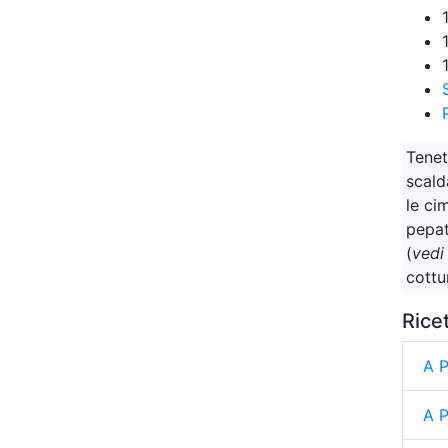
Tenet
scald
le ci
pepat
(
vedi
cottu
Rice
A 
A 