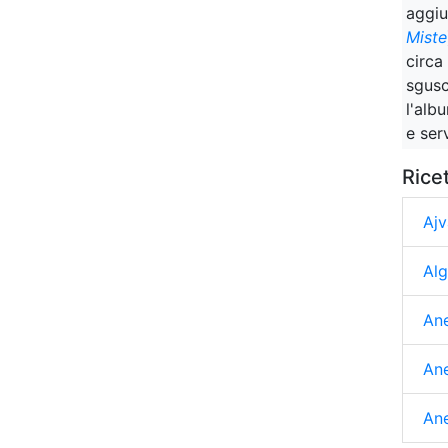
aggiu
Miste
circa
sgusc
l'alb
e serv
Rice
Ajv
Alg
Ane
Ane
Ane