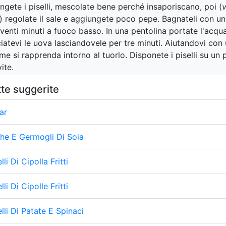
ngete i piselli, mescolate bene perché insaporiscano, poi (
) regolate il sale e aggiungete poco pepe. Bagnateli con un
 venti minuti a fuoco basso. In una pentolina portate l'acqua
iatevi le uova lasciandovele per tre minuti. Aiutandovi con
ume si rapprenda intorno al tuorlo. Disponete i piselli su un
ite.
tte suggerite
ar
he E Germogli Di Soia
lli Di Cipolla Fritti
lli Di Cipolle Fritti
lli Di Patate E Spinaci