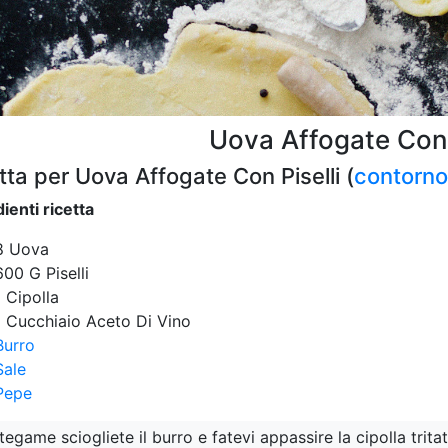
Uova Affogate Con 
tta per Uova Affogate Con Piselli (
contorno
ienti ricetta
8 Uova
600 G Piselli
1 Cipolla
1 Cucchiaio Aceto Di Vino
Burro
Sale
Pepe
 tegame sciogliete il burro e fatevi appassire la cipolla tri