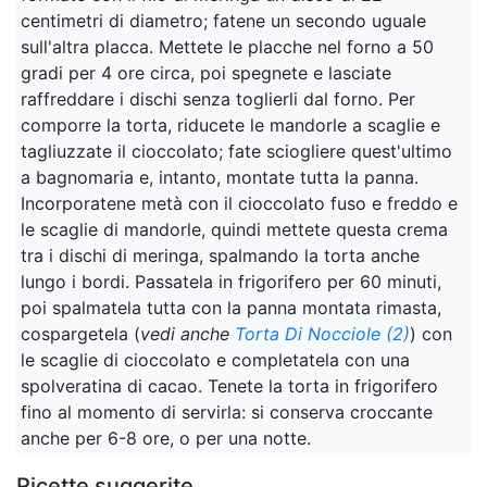
centimetri di diametro; fatene un secondo uguale
sull'altra placca. Mettete le placche nel forno a 50
gradi per 4 ore circa, poi spegnete e lasciate
raffreddare i dischi senza toglierli dal forno. Per
comporre la torta, riducete le mandorle a scaglie e
tagliuzzate il cioccolato; fate sciogliere quest'ultimo
a bagnomaria e, intanto, montate tutta la panna.
Incorporatene metà con il cioccolato fuso e freddo e
le scaglie di mandorle, quindi mettete questa crema
tra i dischi di meringa, spalmando la torta anche
lungo i bordi. Passatela in frigorifero per 60 minuti,
poi spalmatela tutta con la panna montata rimasta,
cospargetela (
vedi anche
Torta Di Nocciole (2)
) con
le scaglie di cioccolato e completatela con una
spolveratina di cacao. Tenete la torta in frigorifero
fino al momento di servirla: si conserva croccante
anche per 6-8 ore, o per una notte.
Ricette suggerite