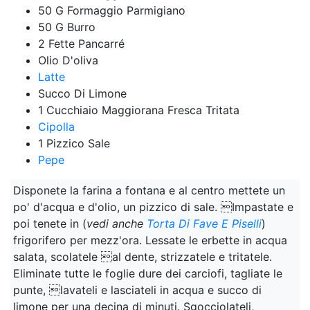
50 G Formaggio Parmigiano
50 G Burro
2 Fette Pancarré
Olio D'oliva
Latte
Succo Di Limone
1 Cucchiaio Maggiorana Fresca Tritata
Cipolla
1 Pizzico Sale
Pepe
Disponete la farina a fontana e al centro mettete un
po' d'acqua e d'olio, un pizzico di sale. Impastate e
poi tenete in (
vedi anche
Torta Di Fave E Piselli
)
frigorifero per mezz'ora. Lessate le erbette in acqua
salata, scolatele al dente, strizzatele e tritatele.
Eliminate tutte le foglie dure dei carciofi, tagliate le
punte, lavateli e lasciateli in acqua e succo di
limone per una decina di minuti. Sgocciolateli,