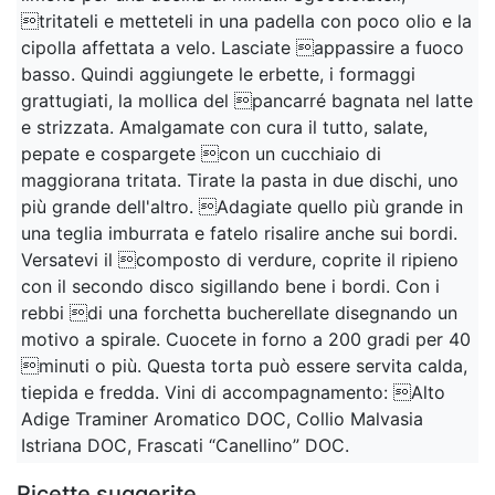
tritateli e metteteli in una padella con poco olio e la
cipolla affettata a velo. Lasciate appassire a fuoco
basso. Quindi aggiungete le erbette, i formaggi
grattugiati, la mollica del pancarré bagnata nel latte
e strizzata. Amalgamate con cura il tutto, salate,
pepate e cospargete con un cucchiaio di
maggiorana tritata. Tirate la pasta in due dischi, uno
più grande dell'altro. Adagiate quello più grande in
una teglia imburrata e fatelo risalire anche sui bordi.
Versatevi il composto di verdure, coprite il ripieno
con il secondo disco sigillando bene i bordi. Con i
rebbi di una forchetta bucherellate disegnando un
motivo a spirale. Cuocete in forno a 200 gradi per 40
minuti o più. Questa torta può essere servita calda,
tiepida e fredda. Vini di accompagnamento: Alto
Adige Traminer Aromatico DOC, Collio Malvasia
Istriana DOC, Frascati “Canellino” DOC.
Ricette suggerite