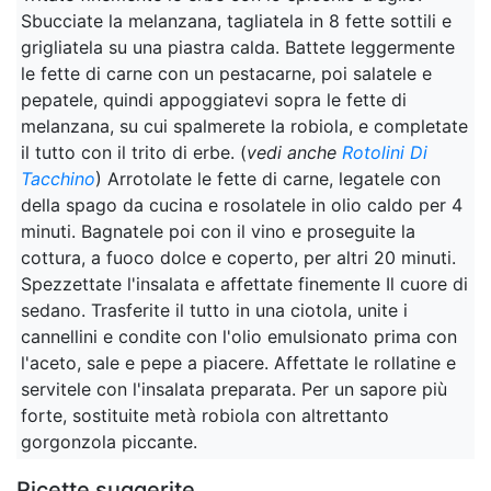
Sbucciate la melanzana, tagliatela in 8 fette sottili e
grigliatela su una piastra calda. Battete leggermente
le fette di carne con un pestacarne, poi salatele e
pepatele, quindi appoggiatevi sopra le fette di
melanzana, su cui spalmerete la robiola, e completate
il tutto con il trito di erbe. (
vedi anche
Rotolini Di
Tacchino
) Arrotolate le fette di carne, legatele con
della spago da cucina e rosolatele in olio caldo per 4
minuti. Bagnatele poi con il vino e proseguite la
cottura, a fuoco dolce e coperto, per altri 20 minuti.
Spezzettate l'insalata e affettate finemente Il cuore di
sedano. Trasferite il tutto in una ciotola, unite i
cannellini e condite con l'olio emulsionato prima con
l'aceto, sale e pepe a piacere. Affettate le rollatine e
servitele con l'insalata preparata. Per un sapore più
forte, sostituite metà robiola con altrettanto
gorgonzola piccante.
Ricette suggerite