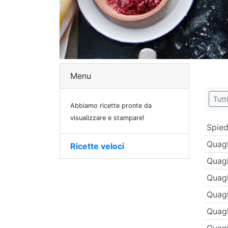
Menu
Tutti
Abbiamo ricette pronte da
visualizzare e stampare!
Spied
Quagl
Ricette veloci
Quagl
Quagl
Quagl
Quagl
Quagl