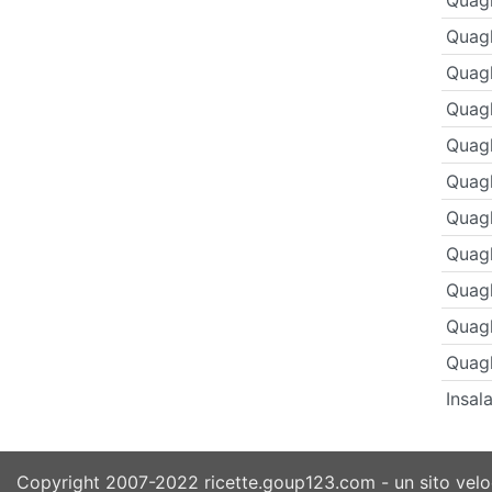
Quagl
Quagl
Quagl
Quagl
Quagl
Quagl
Quagl
Quagl
Quagl
Quagl
Insal
Copyright 2007-2022 ricette.goup123.com - un sito veloc