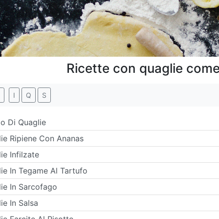
Ricette con quaglie come
I
Q
S
o Di Quaglie
ie Ripiene Con Ananas
ie Infilzate
ie In Tegame Al Tartufo
ie In Sarcofago
ie In Salsa
ie Farcite Al Risotto